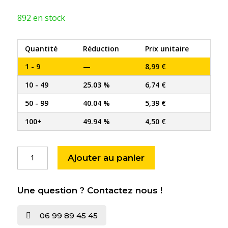
892 en stock
Quantité
Réduction
Prix unitaire
1 - 9
—
8,99
€
10 - 49
25.03 %
6,74
€
50 - 99
40.04 %
5,39
€
100+
49.94 %
4,50
€
quantité
Ajouter au panier
de
Clé
pass
Une question ? Contactez nous !
PTT
G10
06 99 89 45 45
