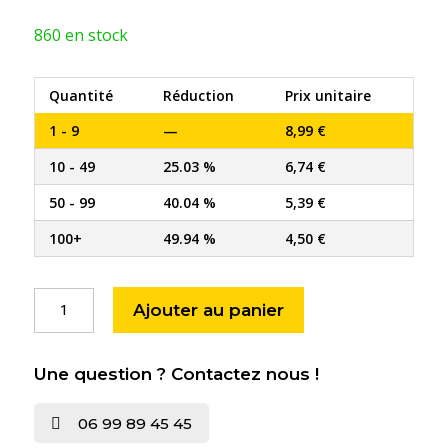
860 en stock
Quantité
Réduction
Prix unitaire
1 - 9
—
8,99
€
10 - 49
25.03 %
6,74
€
50 - 99
40.04 %
5,39
€
100+
49.94 %
4,50
€
quantité
Ajouter au panier
de
Clé
pass
Une question ? Contactez nous !
PTT
A10
06 99 89 45 45
