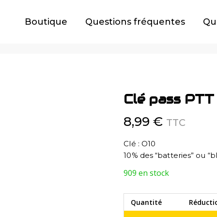
Boutique
Questions fréquentes
Qu
Clé pass PTT
8,99
€
TTC
Clé : O10
10% des “batteries” ou “bl
909 en stock
Quantité
Réducti