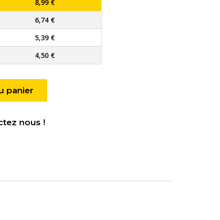
8,99
€
6,74
€
5,39
€
4,50
€
u panier
ctez nous !