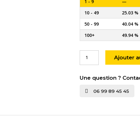
1 - 9
—
10 - 49
25.03 %
50 - 99
40.04 %
100+
49.94 %
quantité
Ajouter a
de
Clé
pass
Une question ? Conta
PTT
O10
06 99 89 45 45
